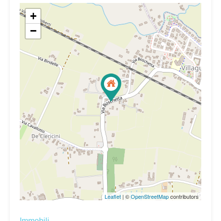
+
−
Leaflet
| ©
OpenStreetMap
contributors
Immobili