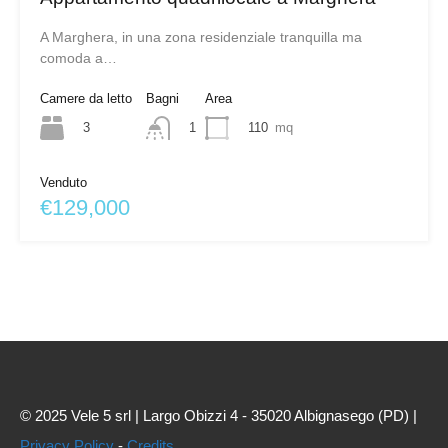
A Marghera, in una zona residenziale tranquilla ma
comoda a…
Camere da letto
Bagni
Area
3
110
mq
1
Venduto
€129,000
© 2025 Vele 5 srl | Largo Obizzi 4 - 35020 Albignasego (PD) |
Privacy Policy
-
Credits