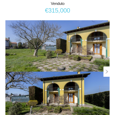
Venduto
€315,000