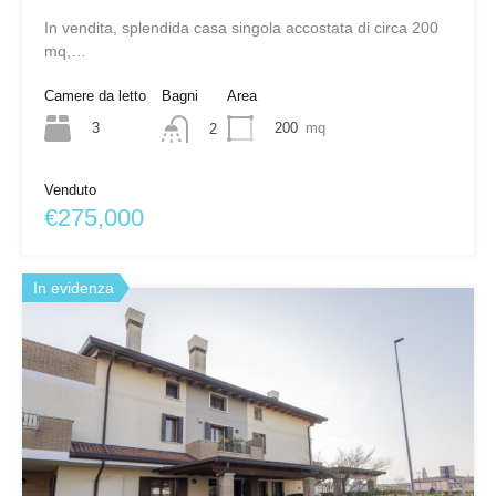
In vendita, splendida casa singola accostata di circa 200
mq,…
Camere da letto
Bagni
Area
3
200
mq
2
Venduto
€275,000
In evidenza