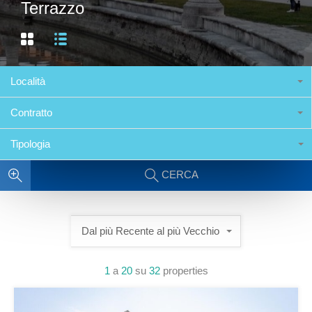
Terrazzo
Località
Contratto
Tipologia
CERCA
Dal più Recente al più Vecchio
1
a
20
su
32
properties