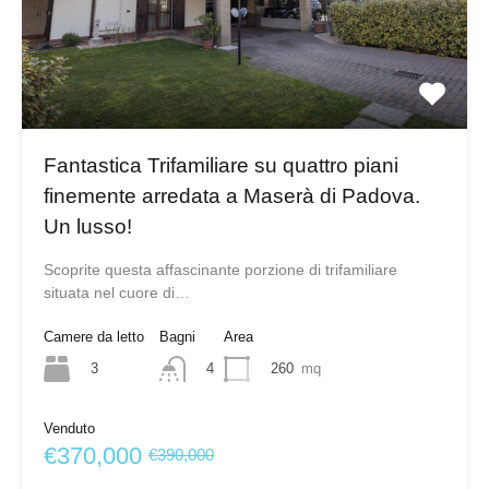
Fantastica Trifamiliare su quattro piani
finemente arredata a Maserà di Padova.
Un lusso!
Scoprite questa affascinante porzione di trifamiliare
situata nel cuore di…
Camere da letto
Bagni
Area
3
260
mq
4
Venduto
€370,000
€390,000