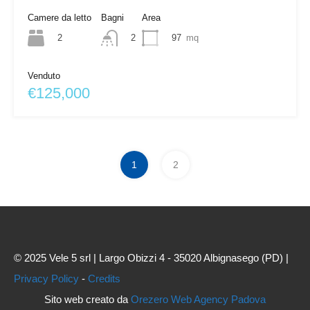
Camere da letto
Bagni
Area
2
97
mq
2
Venduto
€125,000
1
2
© 2025 Vele 5 srl | Largo Obizzi 4 - 35020 Albignasego (PD) |
Privacy Policy
-
Credits
Sito web creato da
Orezero Web Agency Padova