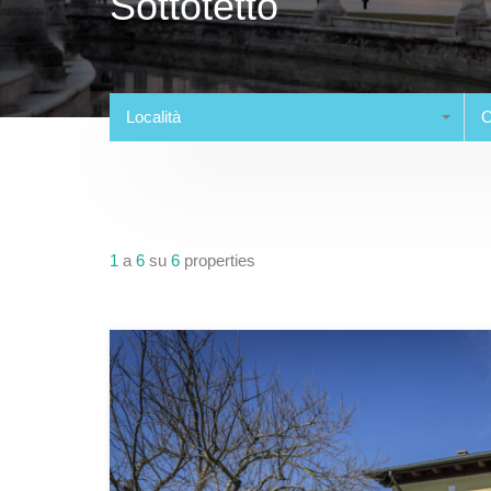
Sottotetto
Località
C
1
a
6
su
6
properties