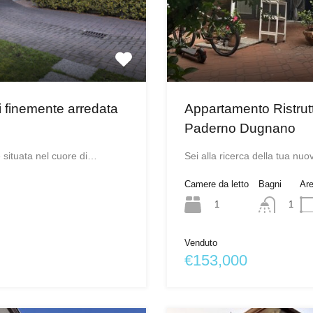
Appartamento Ristrutt
ni finemente arredata
Paderno Dugnano
Sei alla ricerca della tua n
e situata nel cuore di…
Camere da letto
Bagni
Ar
1
1
Venduto
€153,000