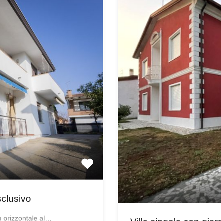
sclusivo
n orizzontale al…