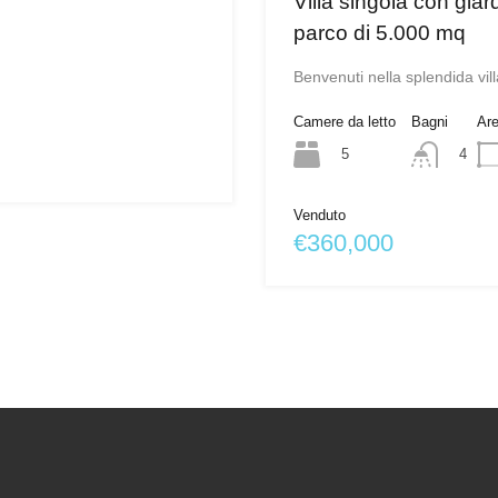
Villa singola con giar
parco di 5.000 mq
Benvenuti nella splendida vi
Camere da letto
Bagni
Ar
5
4
Venduto
€360,000