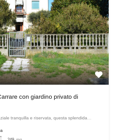
rrare con giardino privato di
iale tranquilla e riservata, questa splendida…
ea
249
mq