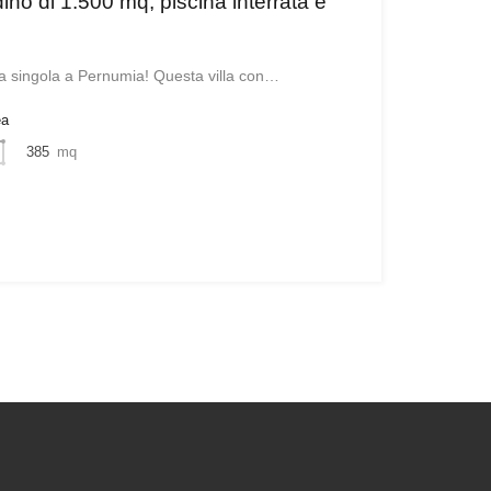
dino di 1.500 mq, piscina interrata e
lla singola a Pernumia! Questa villa con…
ea
385
mq