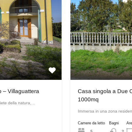
o – Villaguattera
Casa singola a Due Ca
1000mq
uiete della natura,…
Immersa in una zona residenz
Camere da letto
Bagni
Ar
5
2