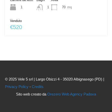
1
70
mq
1
Venduto
€520
© 2025 Vele 5 srl | Largo Obizzi 4 - 35020 Albignasego (PD) |
Privacy Policy
-
Credits
Sito web creato da
Orezero Web Agency Padova