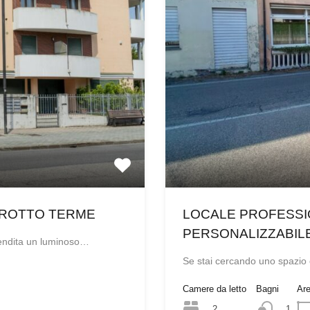
GROTTO TERME
LOCALE PROFESS
PERSONALIZZABIL
vendita un luminoso…
Se stai cercando uno spazio 
Camere da letto
Bagni
Ar
2
1