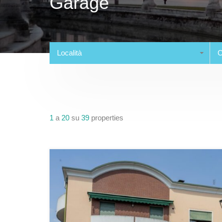
Garage
Località
C
1
a
20
su
39
properties