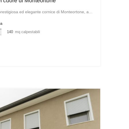
el cuore di Monteortone
prestigiosa ed elegante cornice di Monteortone, a…
ea
140
mq calpestabili