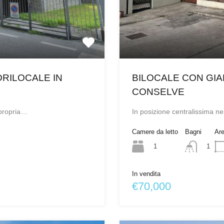
BILOCALE CON GIA
RILOCALE IN
CONSELVE
In posizione centralissima n
 propria…
Camere da letto
Bagni
Ar
1
1
In vendita
€70,000