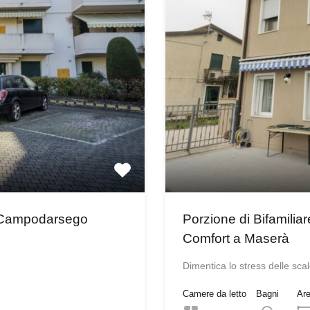
a Campodarsego
Porzione di Bifamilia
Comfort a Maserà
Dimentica lo stress delle sca
Camere da letto
Bagni
Ar