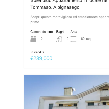
Splendido Appartamento Trilocale nel
Tommaso, Albignasego
Scopri questo meraviglioso ed emozionante appartam
primo…
Camere da letto
Bagni
Area
2
80
mq
2
In vendita
€239,000