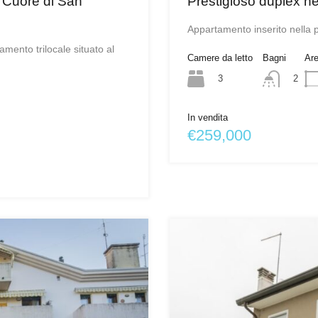
 Cuore di San
Prestigioso duplex n
Appartamento inserito nella 
ento trilocale situato al
Camere da letto
Bagni
Ar
3
2
In vendita
€259,000