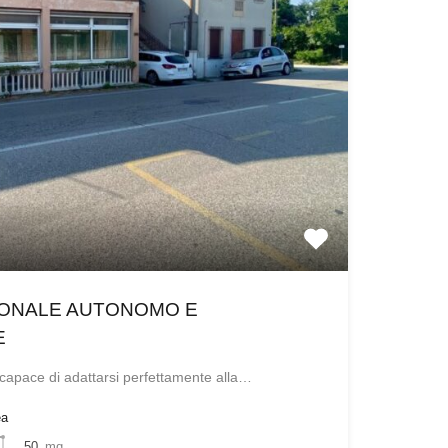
IONALE AUTONOMO E
E
capace di adattarsi perfettamente alla…
ea
50
mq