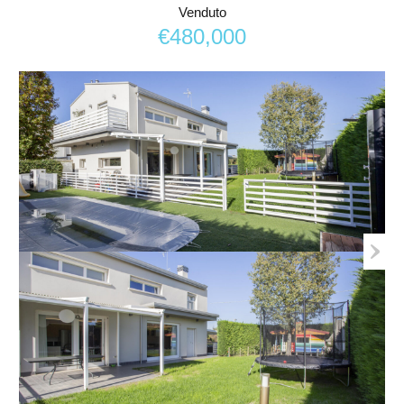
Venduto
€480,000