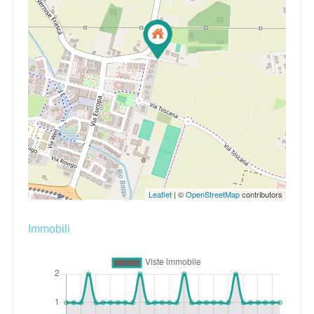
Leaflet
| ©
OpenStreetMap
contributors
Immobili