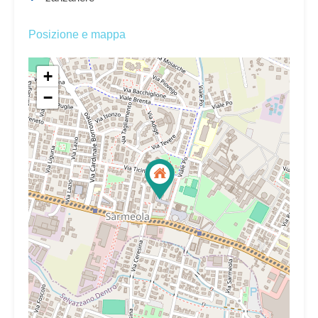
Posizione e mappa
+
−