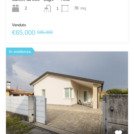
2
70
mq
1
Venduto
€65,000
€85,000
In evidenza