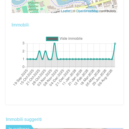
Leaflet
| ©
OpenStreetMap
contributors
Immobili
Immobili suggeriti
In evidenza