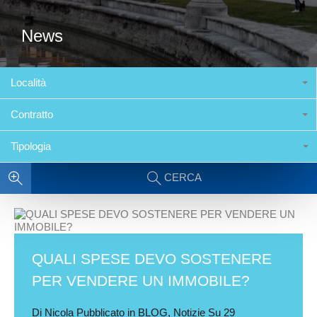
News
Località
Contratto
Tipologia
CERCA
QUALI SPESE DEVO SOSTENERE
PER VENDERE UN IMMOBILE?
Di
Nicola
Pubblicato in
BLOG
,
Notizie
Su
29