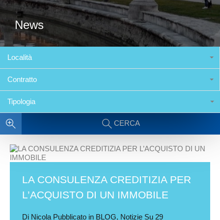
News
Località
Contratto
Tipologia
CERCA
LA CONSULENZA CREDITIZIA PER
L’ACQUISTO DI UN IMMOBILE
Di
Nicola
Pubblicato in
BLOG
,
Notizie
Su
29