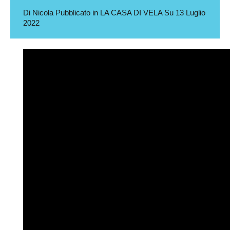
Di
Nicola
Pubblicato in
LA CASA DI VELA
Su
13 Luglio
2022