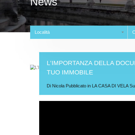
News
Località
C
L’IMPORTANZA DELLA DOCU
TUO IMMOBILE
Di
Nicola
Pubblicato in
LA CASA DI VELA
S