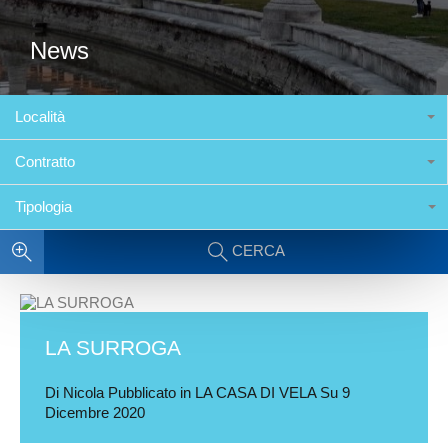
News
Località
Contratto
Tipologia
CERCA
LA SURROGA
Di
Nicola
Pubblicato in
LA CASA DI VELA
Su
9
Dicembre 2020