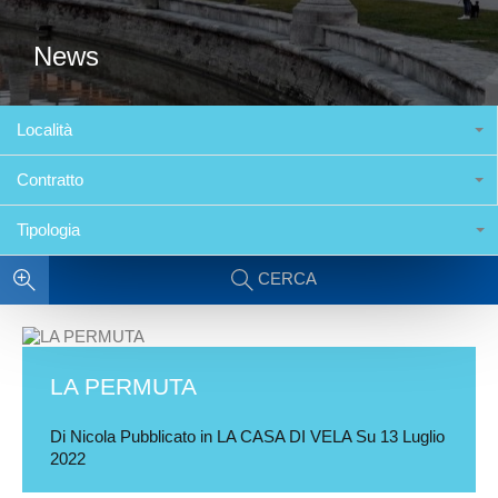
News
Località
Contratto
Tipologia
CERCA
LA PERMUTA
Di
Nicola
Pubblicato in
LA CASA DI VELA
Su
13 Luglio
2022