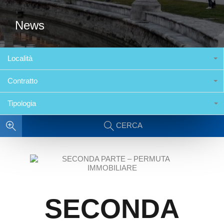
News
Località
Contratto
Tipologia
CERCA
SECONDA