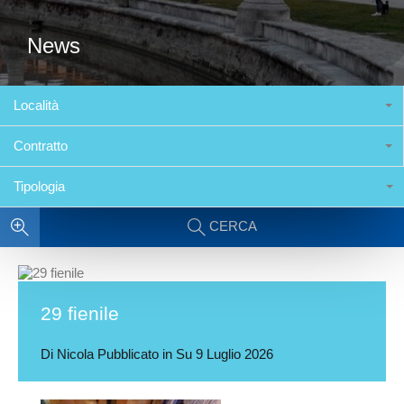
News
Località
Contratto
Tipologia
CERCA
29 fienile
Di
Nicola
Pubblicato in Su
9 Luglio 2026