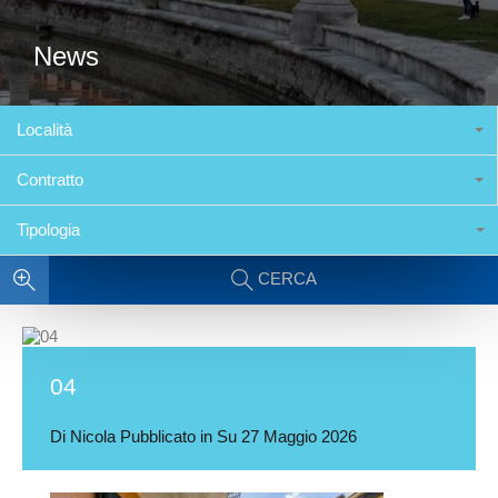
News
Località
Contratto
Tipologia
CERCA
04
Di
Nicola
Pubblicato in Su
27 Maggio 2026