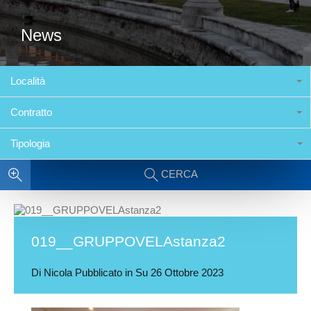
News
Località
Contratto
Tipologia
CERCA
019__GRUPPOVELAstanza2
Di
Nicola
Pubblicato in Su
26 Ottobre 2023