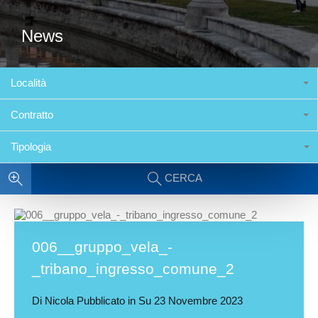
News
Località
Contratto
Tipologia
CERCA
006__gruppo_vela_-
_tribano_ingresso_comune_2
Di
Nicola
Pubblicato in Su
23 Novembre 2023