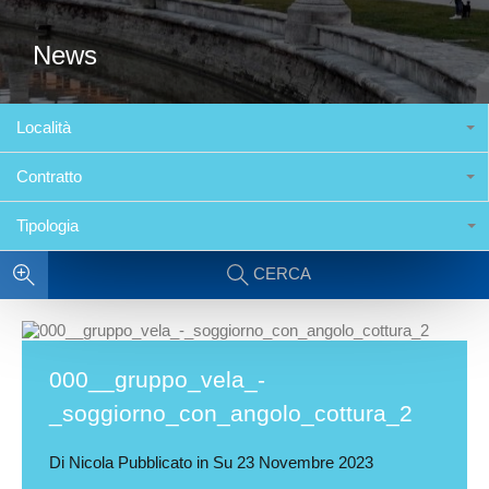
News
Località
Contratto
Tipologia
CERCA
000__gruppo_vela_-
_soggiorno_con_angolo_cottura_2
Di
Nicola
Pubblicato in Su
23 Novembre 2023