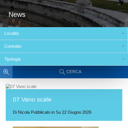
News
Località
Contratto
Tipologia
CERCA
07 Vano scale
Di
Nicola
Pubblicato in Su
22 Giugno 2026