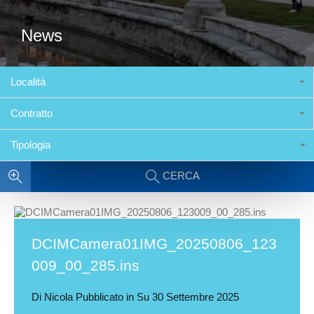
News
Località
Contratto
Tipologia
CERCA
DCIMCamera01IMG_20250806_123
009_00_285.ins
Di
Nicola
Pubblicato in Su
30 Settembre 2025