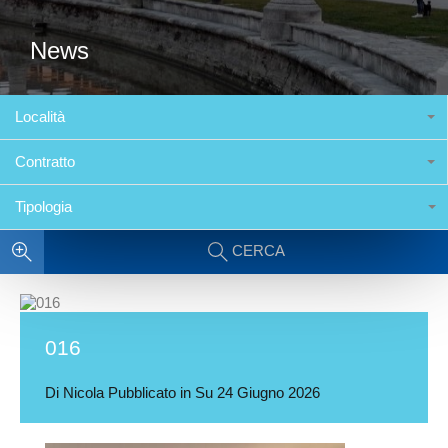
News
Località
Contratto
Tipologia
CERCA
016
Di
Nicola
Pubblicato in Su
24 Giugno 2026