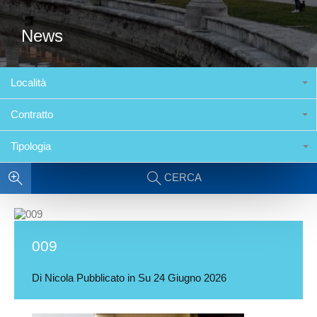
News
Località
Contratto
Tipologia
CERCA
009
Di
Nicola
Pubblicato in Su
24 Giugno 2026