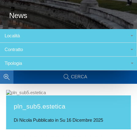
News
Località
Contratto
Tipologia
CERCA
pln_sub5.estetica
Di
Nicola
Pubblicato in Su
16 Dicembre 2025