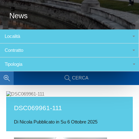
News
Località
Contratto
Tipologia
CERCA
DSC069961-111
Di
Nicola
Pubblicato in Su
6 Ottobre 2025