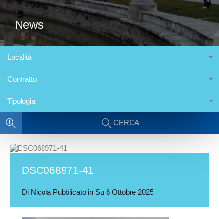
News
Località
Contratto
Tipologia
CERCA
DSC068971-41
Di
Nicola
Pubblicato in Su
6 Ottobre 2025