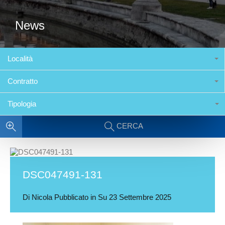
News
Località
Contratto
Tipologia
CERCA
DSC047491-131
Di
Nicola
Pubblicato in Su
23 Settembre 2025