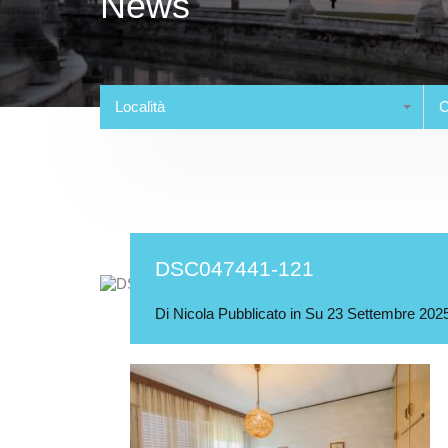
News
Località
C
DSC047441-121
Di
Nicola
Pubblicato in Su
23 Settembre 202