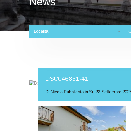
News
Località
C
DSC046851-41
Di
Nicola
Pubblicato in Su
23 Settembre 202