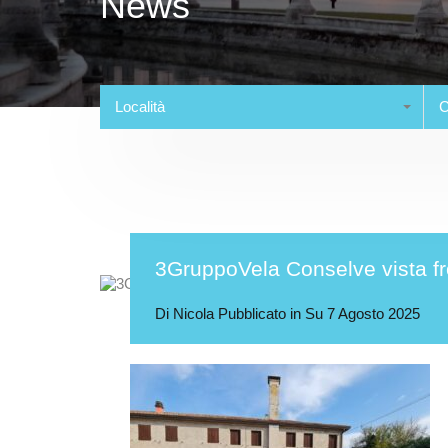
News
Località
C
3GruppoVela Conselve vista fr
Di
Nicola
Pubblicato in Su
7 Agosto 2025