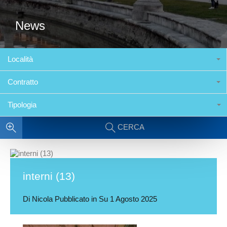
News
Località
Contratto
Tipologia
CERCA
interni (13)
Di
Nicola
Pubblicato in Su
1 Agosto 2025