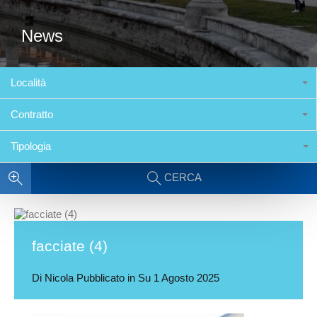
News
Località
Contratto
Tipologia
CERCA
facciate (4)
Di
Nicola
Pubblicato in Su
1 Agosto 2025