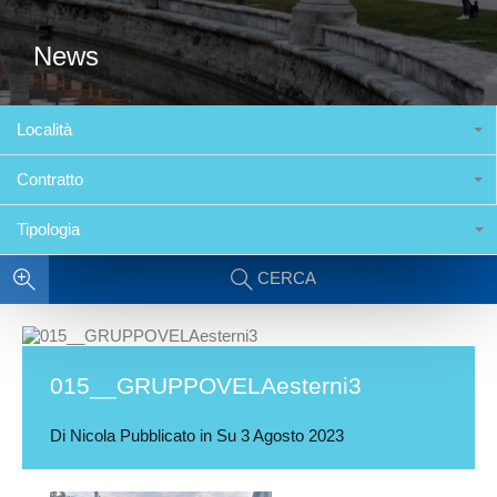
News
Località
Contratto
Tipologia
CERCA
015__GRUPPOVELAesterni3
Di
Nicola
Pubblicato in Su
3 Agosto 2023