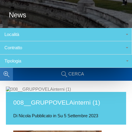
News
Località
Contratto
Tipologia
CERCA
008__GRUPPOVELAinterni (1)
Di
Nicola
Pubblicato in Su
5 Settembre 2023