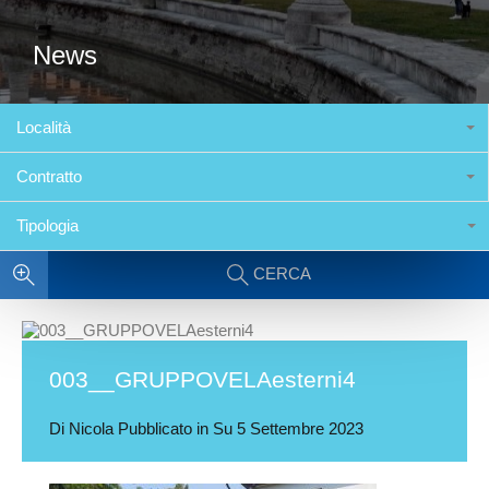
News
Località
Contratto
Tipologia
CERCA
003__GRUPPOVELAesterni4
Di
Nicola
Pubblicato in Su
5 Settembre 2023