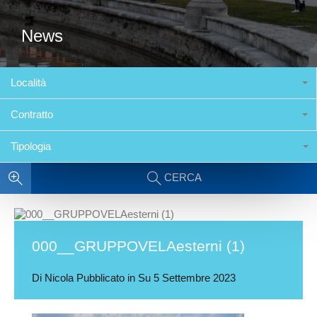
News
Località
Contratto
Tipologia
CERCA
000__GRUPPOVELAesterni (1)
Di
Nicola
Pubblicato in Su
5 Settembre 2023