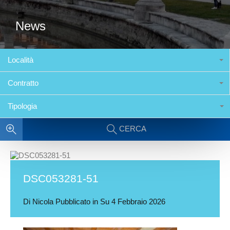
News
Località
Contratto
Tipologia
CERCA
DSC053281-51
Di
Nicola
Pubblicato in Su
4 Febbraio 2026