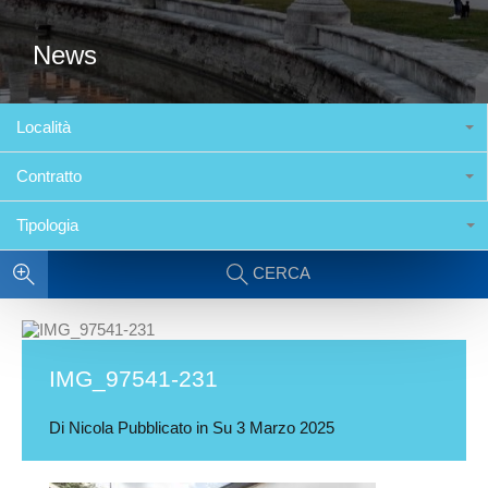
News
Località
Contratto
Tipologia
CERCA
IMG_97541-231
Di
Nicola
Pubblicato in Su
3 Marzo 2025