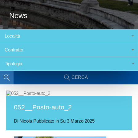
News
Località
Contratto
Tipologia
CERCA
052__Posto-auto_2
Di
Nicola
Pubblicato in Su
3 Marzo 2025