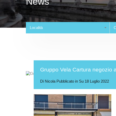
News
Località
C
Gruppo Vela Cartura negozio af
Di
Nicola
Pubblicato in Su
18 Luglio 2022