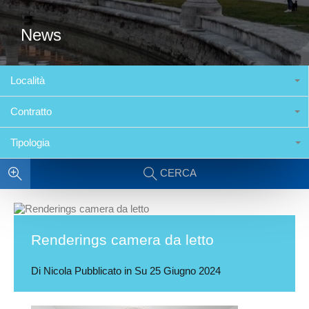
News
Località
Contratto
Tipologia
CERCA
Renderings camera da letto
Di
Nicola
Pubblicato in Su
25 Giugno 2024