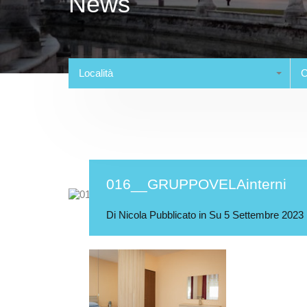
News
Località
C
016__GRUPPOVELAinterni
Di
Nicola
Pubblicato in Su
5 Settembre 2023