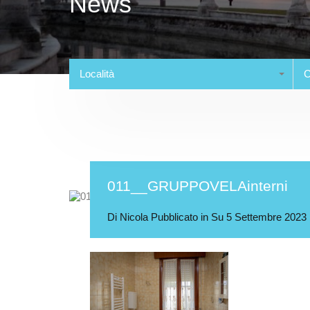
News
Località
C
011__GRUPPOVELAinterni
Di
Nicola
Pubblicato in Su
5 Settembre 2023