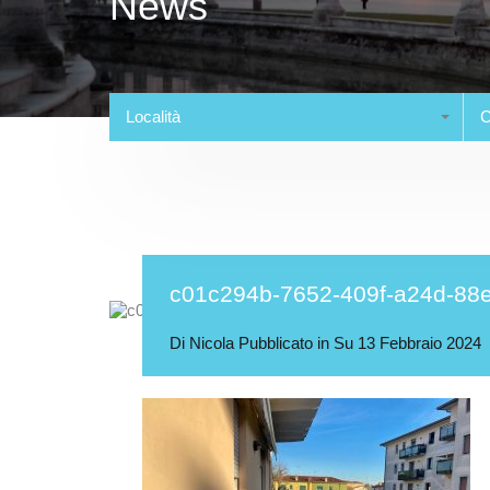
News
Località
C
c01c294b-7652-409f-a24d-88
Di
Nicola
Pubblicato in Su
13 Febbraio 2024