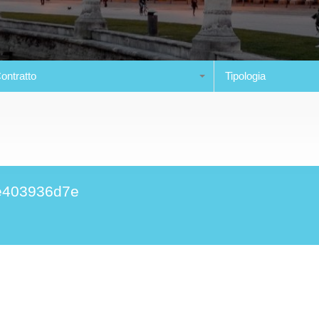
ontratto
Tipologia
e403936d7e