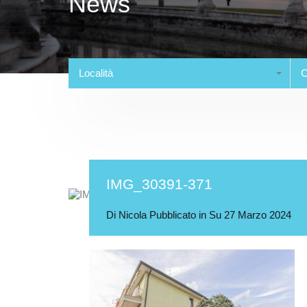
News
Località
C
IMG_30391-371
Di
Nicola
Pubblicato in Su
27 Marzo 2024