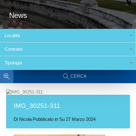
News
Località
Contratto
Tipologia
CERCA
IMG_30251-311
Di
Nicola
Pubblicato in Su
27 Marzo 2024