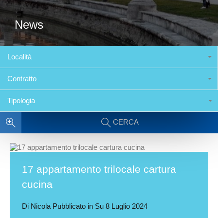
News
Località
Contratto
Tipologia
CERCA
17 appartamento trilocale cartura
cucina
Di
Nicola
Pubblicato in Su
8 Luglio 2024