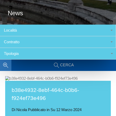
News
Località
Contratto
Tipologia
CERCA
b38e4932-8ebf-464c-b0b6-
f924ef73e496
Di
Nicola
Pubblicato in Su
12 Marzo 2024