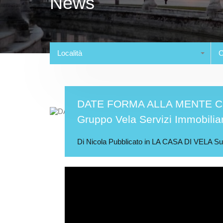
News
Località
C
DATE FORMA ALLA MENTE CON
Gruppo Vela Servizi Immobiliar
Di
Nicola
Pubblicato in
LA CASA DI VELA
S